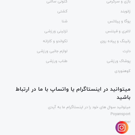
بازی و سرگرمی
کتونی سالنی
زانوبند
کشتی
یوگا و پیلاتس
شنا
لاغری و فیتنس
تزئینی ورزشی
رانینگ و پیاده روی
تکواندو و کاراته
دارت
لوازم جانبی ورزشی
پوشاک ورزشی
طناب ورزشی
کوهنوردی
میتوانید در اینستاگرام یا واتساپ با ما در ارتباط
باشید
میتوانید سوال های خود را در اینستاگرام ما به آیدی
Poyansport
بپرسید