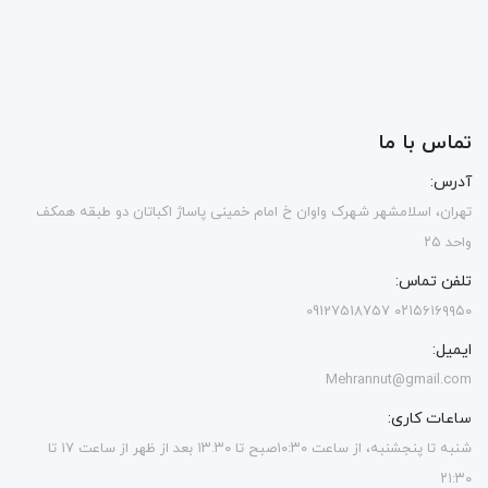
تماس با ما
آدرس:
تهران، اسلامشهر شهرک واوان خ امام خمینی پاساژ اکباتان دو طبقه همکف
واحد ۲۵
تلفن تماس:
۰۲۱۵۶۱۶۹۹۵۰ 09127518757
ایمیل:
Mehrannut@gmail.com
ساعات کاری:
شنبه تا پنجشنبه، از ساعت ۱۰:۳۰صبح تا ۱۳.۳۰ بعد از ظهر از ساعت ۱۷ تا
۲۱:۳۰