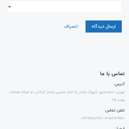
ارسال دیدگاه
انصراف
تماس با ما
آدرس:
تهران، اسلامشهر شهرک واوان خ امام خمینی پاساژ اکباتان دو طبقه همکف
واحد ۲۵
تلفن تماس:
۰۲۱۵۶۱۶۹۹۵۰ 09127518757
ایمیل: