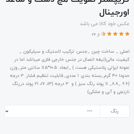
اورجینال
عکس خود کالا می باشد
از 22
اصلی _ ساخت چین _جنس: ترکیب لاستیک و سیلیکون _
کیفیت عالی(تیغه اتصال در جنس خارجی فلزی میباشد اما در
نمونه ایرانی پلاستیکی هست ) _ابعاد: 10.5*11.5 سانتی متر_وزن:
حدودا 40 گرم_بسته بندی: 1 عددی_قابلیت تنظیم فشار: 3 درجه
(۶.۶ _۸.۸_ ۱۱ پوند رنگ سبز ) و 3 درجه (13، 17، 21 پوند دررنگ
نارنجی و آبی و مشکی)
رنگ