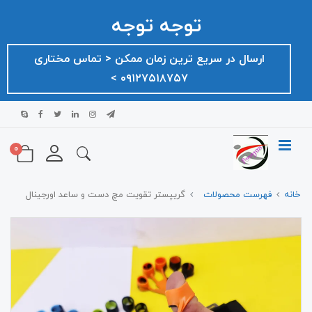
توجه توجه
ارسال در سریع ترین زمان ممکن ‌< تماس مختاری
۰۹۱۲۷۵۱۸۷۵۷ >
0
خانه
فهرست محصولات
گریپستر تقویت مچ دست و ساعد اورجینال