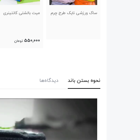
ورزشی نایک طرح چرم
میت بالشتی کانتینری
باند بوکس ۵ متری
پاکستانی
300,000
550,000
تومان
تومان
نحوه بستن باند
دیدگاه‌ها