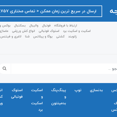
جه
ارسال در سریع ترین زمان ممکن ‌< تماس مختاری ۰۹۱۲۷۵۱۸۷۵۷ >
ارتباط با فروشگاه
فوتبال
والیبال
بسکتبال
بوکس و
اسکیت و اسکیت برد
استوک فوتبالی
انواع کش ورزشی
ماساژو
زانوبند
کشتی
یوگا و پیلاتس
شنا
لاغری و فیتنس
کس
بدنسازی
توپ
پینگ‌پنگ
اسکیت
استوک
ان
و
و
فوتبالی
ک
ک
بدمينتون
اسکیت
ور
کس
برد