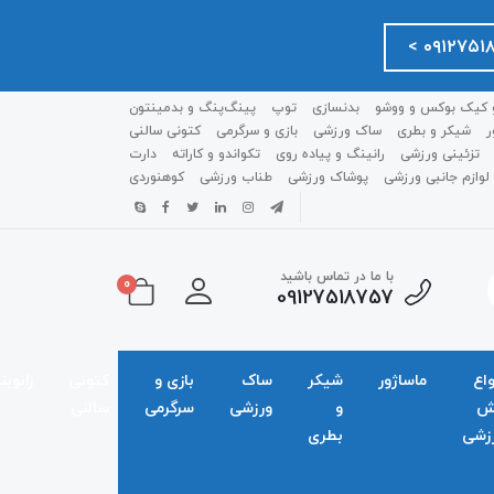
 کیک بوکس و ووشو
بدنسازی
توپ
پینگ‌پنگ و بدمينتون
ر
شیکر و بطری
ساک ورزشی
بازی و سرگرمی
کتونی سالنی
تزئینی ورزشی
رانینگ و پیاده روی
تکواندو و کاراته
دارت
لوازم جانبی ورزشی
پوشاک ورزشی
طناب ورزشی
کوهنوردی
با ما در تماس باشید
0
09127518757
واع
ماساژور
شیکر
ساک
بازی و
کتونی
زانوبن
ش
و
ورزشی
سرگرمی
سالنی
زشی
بطری