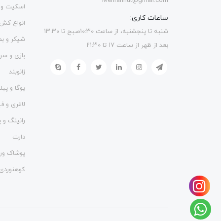
Mehrannut@gmail.com
اسکیت و 
ساعات کاری:
انواع کش
شنبه تا پنجشنبه، از ساعت ۱۰:۳۰صبح تا ۱۳.۳۰
شیکر و ب
بعد از ظهر از ساعت ۱۷ تا ۲۱:۳۰
بازی و سر
زانوبند
یوگا و پی
لاغری و 
رانینگ و پ
دارت
پوشاک ور
کوهنوردی