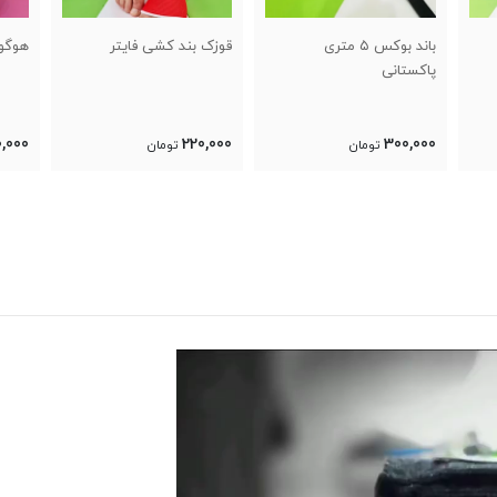
قوزک بند کشی فایتر
هوگو ووشو ساندا
ل
0
1,000,000
220,000
تومان
تومان