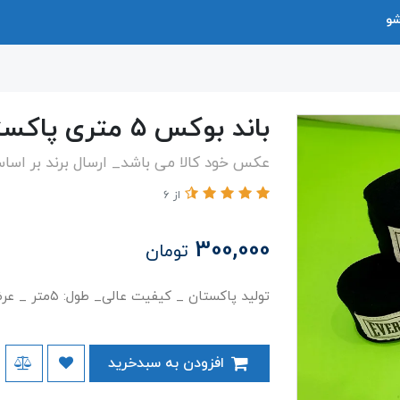
شو
باند بوکس ۵ متری پاکستانی
عکس خود کالا می باشد_ ارسال برند بر اس
از 6
300,000
تومان
تولید پاکستان _ کیفیت عالی_ طول: ۵متر _ عرض: ۵ سانت
افزودن به سبدخرید