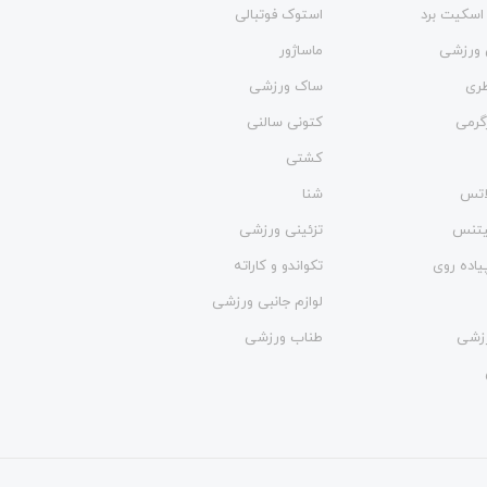
اسکیت برد
استوک فوتبالی
 ورزشی
ماساژور
طری
ساک ورزشی
گرمی
کتونی سالنی
کشتی
لاتس
شنا
فیتنس
تزئینی ورزشی
یاده روی
تکواندو و کاراته
لوازم جانبی ورزشی
زشی
طناب ورزشی