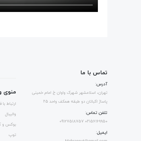
تماس با ما
آدرس:
منوی و
تهران، اسلامشهر شهرک واوان خ امام خمینی
پاساژ اکباتان دو طبقه همکف واحد ۲۵
ارتباط با 
تلفن تماس:
والیبال
۰۲۱۵۶۱۶۹۹۵۰ 09127518757
بوکس و ک
ایمیل:
توپ