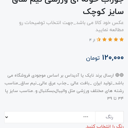
سایز کوچک
عکس خود کالا می باشد_جهت انتخاب توضیحات رو
مطالعه نمایید
از 4
120,000
تومان
🔴🔴 ارسال برند نایک یا آدیداس بر اساس موجودی فروشگاه می
باشد_تولید ایران _بافت عالی _جذب عرق عالی_نیم ساق_مناسب
رشته های مختلف ورزشی مثل والیبال،بسکتبال و...مناسب سایز پا
۳۴ تا ۳۹
رنگ
رنگ را انتخاب کنید.