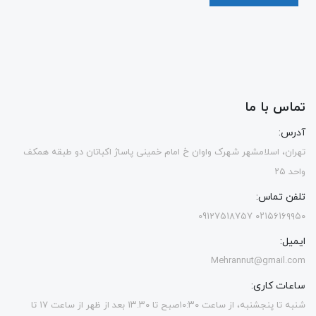
تماس با ما
آدرس:
تهران، اسلامشهر شهرک واوان خ امام خمینی پاساژ اکباتان دو طبقه همکف
واحد ۲۵
تلفن تماس:
۰۲۱۵۶۱۶۹۹۵۰ 09127518757
ایمیل:
Mehrannut@gmail.com
ساعات کاری:
شنبه تا پنجشنبه، از ساعت ۱۰:۳۰صبح تا ۱۳.۳۰ بعد از ظهر از ساعت ۱۷ تا