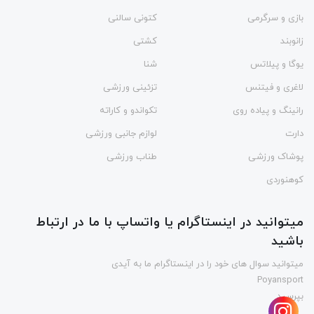
بازی و سرگرمی
کتونی سالنی
زانوبند
کشتی
یوگا و پیلاتس
شنا
لاغری و فیتنس
تزئینی ورزشی
رانینگ و پیاده روی
تکواندو و کاراته
دارت
لوازم جانبی ورزشی
پوشاک ورزشی
طناب ورزشی
کوهنوردی
میتوانید در اینستاگرام یا واتساپ با ما در ارتباط
باشید
میتوانید سوال های خود را در اینستاگرام ما به آیدی
Poyansport
بپرسید