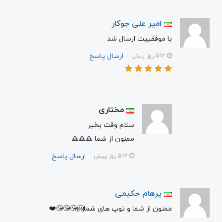
امیر علی جوکار
با موفقییت ارسال شد
ارسال پاسخ
512 روز پیش
مختاری
سلام وقت بخیر
ممنون از شما 🙏🙏🙏
ارسال پاسخ
512 روز پیش
پرهام حکیمی
ممنون از شما و توپ های شما🤗😘😘😘❤️