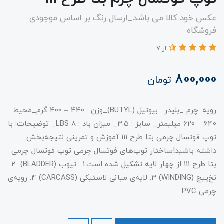
عکس خود کالا می باشد_ارسال رنگ بر اساس موجودی
فروشگاه
از 7
800,000
تومان
رویه :چرم _بلیدر : بیوتیل (BUTYL)_وزن : 440 – 400 گرم_محیط :
640 – 620 میلیمتر_ سایز : ۳.۵_ میزان باد : ۸ LBS_ توضیحات: با
توپ فوتسال چرمی بتا طرح 111 آموزش و تمرینی نتیجه‌بخش
داشته باشید!ساختار توپ‌های فوتسال چرمی توپ فوتسال چرمی
بتا طرح 111 از چهار لایه‌ تشکیل شده است:1. تیوب (BLADDER) 2.
نخ‌پیچ (WINDING) 3. لایه‌ی میانی لاستیکی (CARCASS) 4. رویه‌ی
چرمی PVC