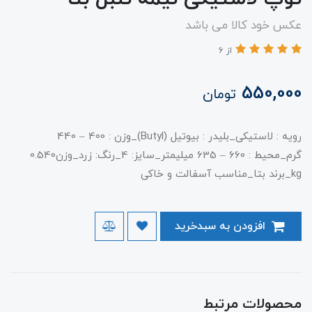
عکس خود کالا می باشد
از 6
550,000
تومان
رویه : لاستیکی_بلیدر : بیوتیل (Butyl)_وزن : 400 – 440
گرم_محیط : 660 – 635 میلیمتر_سایز: 4_رنگ: زرد_وزن0.540
kg_برند بتا_مناسب آسفالت و خاکی
افزودن به سبدخرید
محصولات مرتبط