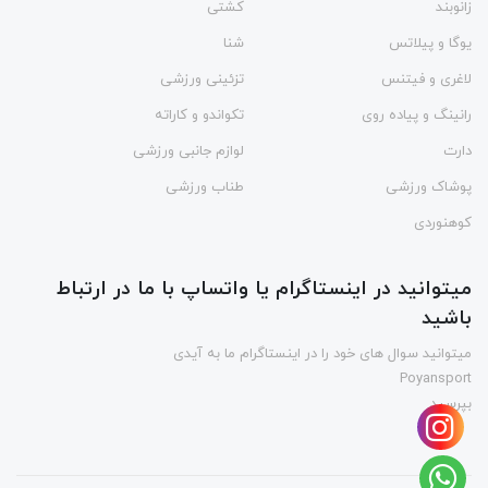
زانوبند
کشتی
یوگا و پیلاتس
شنا
لاغری و فیتنس
تزئینی ورزشی
رانینگ و پیاده روی
تکواندو و کاراته
دارت
لوازم جانبی ورزشی
پوشاک ورزشی
طناب ورزشی
کوهنوردی
میتوانید در اینستاگرام یا واتساپ با ما در ارتباط
باشید
میتوانید سوال های خود را در اینستاگرام ما به آیدی
Poyansport
بپرسید