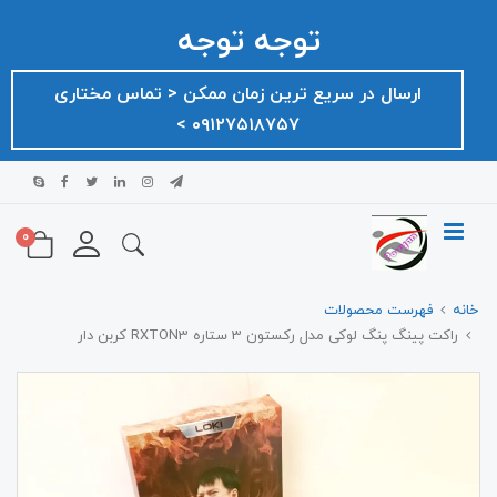
توجه توجه
ارسال در سریع ترین زمان ممکن ‌< تماس مختاری
۰۹۱۲۷۵۱۸۷۵۷ >
0
خانه
فهرست محصولات
راکت پینگ پنگ لوکی مدل رکستون 3 ستاره RXTON3 کربن دار