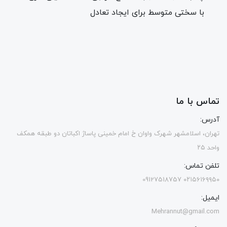
با سختی متوسط برای ایجاد تعادل
تماس با ما
آدرس:
تهران، اسلامشهر شهرک واوان خ امام خمینی پاساژ اکباتان دو طبقه همکف
واحد ۲۵
تلفن تماس:
۰۲۱۵۶۱۶۹۹۵۰ 09127518757
ایمیل:
Mehrannut@gmail.com