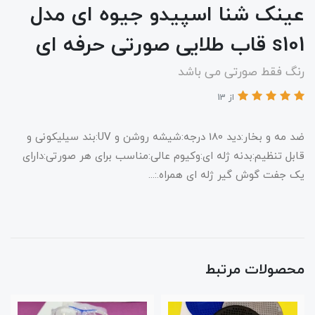
عینک شنا اسپیدو جیوه ای مدل
s101 قاب طلایی صورتی حرفه ای
رنگ فقط صورتی می باشد
از 13
ضد مه و بخار:دید 180 درجه:شیشه روشن و UV:بند سیلیکونی و
قابل تنظیم:بدنه ژله ای:وکیوم عالی:مناسب برای هر صورتی:دارای
یک جفت گوش گیر ژله ای همراه.:...
محصولات مرتبط