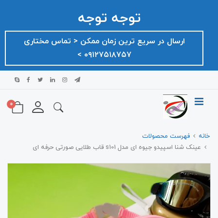
توجه توجه
ارسال در سریع ترین زمان ممکن ‌< تماس مختاری
۰۹۱۲۷۵۱۸۷۵۷ >
0
خانه
فهرست محصولات
عینک شنا اسپیدو جیوه ای مدل s101 قاب طلایی صورتی حرفه ای