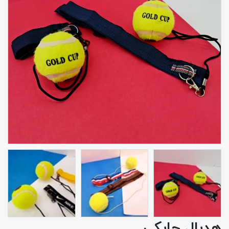
هدبال چابکی