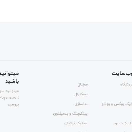
ب‌سایت
میتوانید 
باشید
فروشگاه
فوتبال
میتوانید سوا
بسکتبال
Poyansport
یک بوکس و ووشو
بدنسازی
بپرسید
پینگ‌پنگ و بدمينتون
اسکیت برد
استوک فوتبالی