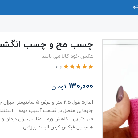
شو
چسب مچ و چسب انگش
عکس خود کالا می باشد
از 4
130,000
تومان
اندازه: طول ۲٫۵ متر و عرض
جابجایی مفصل در قسمت آسیب دیده _ استفاده د
فیزیوتراپی - کاهش ورم - مناسب برای درمان و 
همچنین فیکس کردن البسه ورزشی