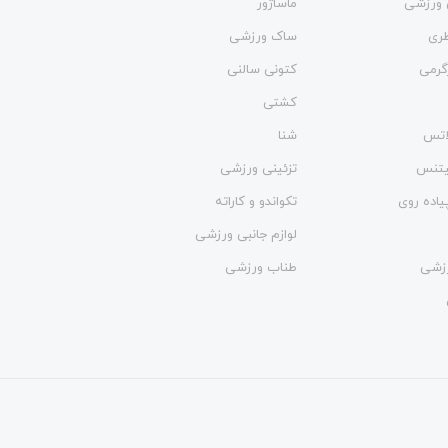
 ورزشی
ماساژور
طری
ساک ورزشی
گرمی
کتونی سالنی
کشتی
لاتس
شنا
فیتنس
تزئینی ورزشی
یاده روی
تکواندو و کاراته
لوازم جانبی ورزشی
زشی
طناب ورزشی