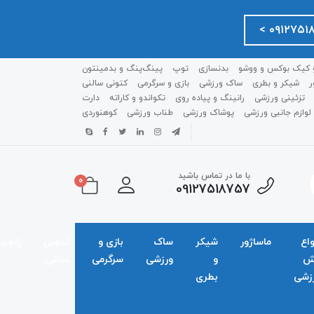
 کیک بوکس و ووشو
بدنسازی
توپ
پینگ‌پنگ و بدمينتون
ر
شیکر و بطری
ساک ورزشی
بازی و سرگرمی
کتونی سالنی
تزئینی ورزشی
رانینگ و پیاده روی
تکواندو و کاراته
دارت
لوازم جانبی ورزشی
پوشاک ورزشی
طناب ورزشی
کوهنوردی
با ما در تماس باشید
0
09127518757
واع
ماساژور
شیکر
ساک
بازی و
کتونی
زانوبن
ش
و
ورزشی
سرگرمی
سالنی
زشی
بطری