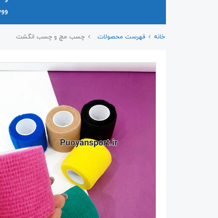
وو
خانه
فهرست محصولات
چسب مچ و چسب انگشت