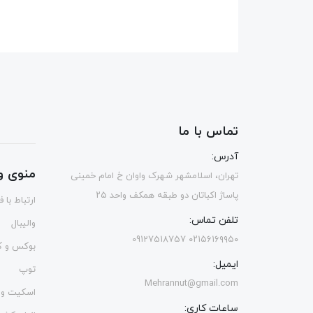
تماس با ما
آدرس:
منوی و
تهران، اسلامشهر شهرک واوان خ امام خمینی
پاساژ اکباتان دو طبقه همکف واحد ۲۵
ارتباط با 
تلفن تماس:
والیبال
۰۲۱۵۶۱۶۹۹۵۰ 09127518757
بوکس و ک
ایمیل:
توپ
Mehrannut@gmail.com
اسکیت و 
ساعات کاری: