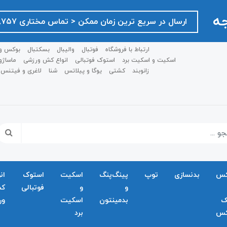
جه
ارسال در سریع ترین زمان ممکن ‌< تماس مختاری ۰۹۱۲۷۵۱۸۷۵۷ >
ارتباط با فروشگاه
فوتبال
والیبال
بسکتبال
بوکس و
اسکیت و اسکیت برد
استوک فوتبالی
انواع کش ورزشی
ماساژو
زانوبند
کشتی
یوگا و پیلاتس
شنا
لاغری و فیتنس
کس
بدنسازی
توپ
پینگ‌پنگ
اسکیت
استوک
ان
و
و
فوتبالی
ک
ک
بدمينتون
اسکیت
ور
کس
برد