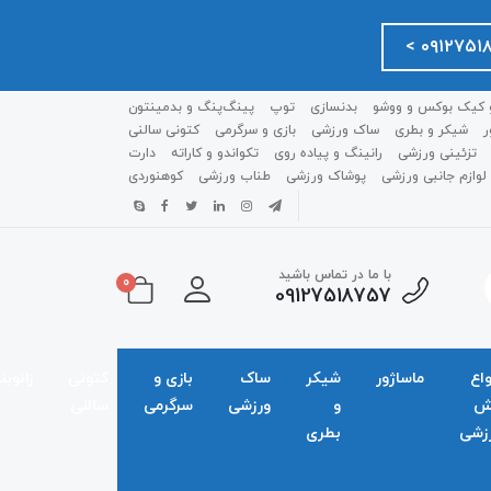
 کیک بوکس و ووشو
بدنسازی
توپ
پینگ‌پنگ و بدمينتون
ر
شیکر و بطری
ساک ورزشی
بازی و سرگرمی
کتونی سالنی
تزئینی ورزشی
رانینگ و پیاده روی
تکواندو و کاراته
دارت
لوازم جانبی ورزشی
پوشاک ورزشی
طناب ورزشی
کوهنوردی
با ما در تماس باشید
0
09127518757
واع
ماساژور
شیکر
ساک
بازی و
کتونی
زانوبن
ش
و
ورزشی
سرگرمی
سالنی
زشی
بطری