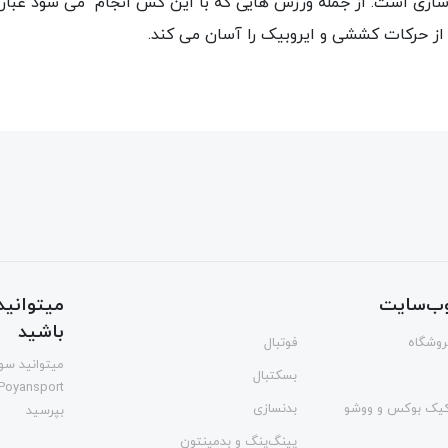
ازی است. از جمله ورزش هایی که با این کش انجام می شود عبارتن
ز حرکات کششی و ایروبیک را آسان می کند.
ب‌سایت
میتوانید 
باشید
فروشگاه
فوتبال
میتوانید سوا
بسکتبال
Poyansport
یک بوکس و ووشو
بدنسازی
بپرسید
پینگ‌پنگ و بدمينتون