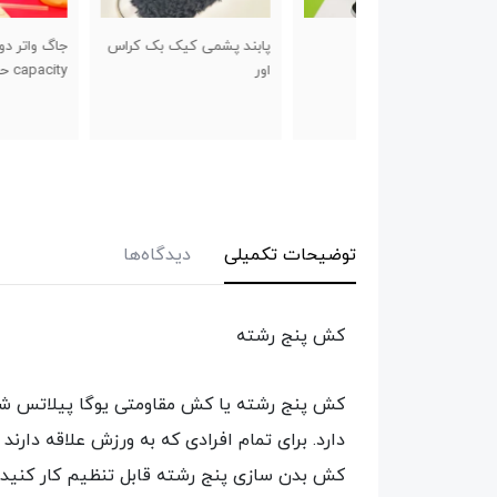
ویت مچ
پابند پشمی کیک بک کراس
جاگ واتر دو رنگ large
اور
capacity حجم ۱.۸ سی سی
توضیحات تکمیلی
دیدگاه‌ها
کش پنج رشته
کش پنج رشته یا کش مقاومتی یوگا پیلاتس شامل
دارد. برای تمام افرادی که به ورزش علاقه دار
کش بدن سازی پنج رشته قابل تنظیم کار کنید