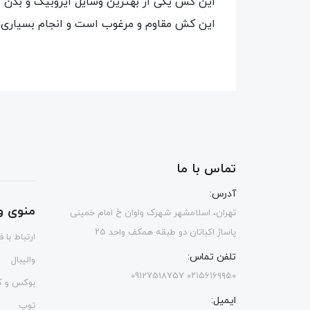
این کش یکی از بهترین وسایل ایروبیک و بدن س
این کش مقاوم و مرغوب است و انجام بسیاری ا
تماس با ما
آدرس:
منوی و
تهران، اسلامشهر شهرک واوان خ امام خمینی
پاساژ اکباتان دو طبقه همکف واحد ۲۵
ارتباط با 
تلفن تماس:
والیبال
۰۲۱۵۶۱۶۹۹۵۰ 09127518757
بوکس و ک
ایمیل:
توپ