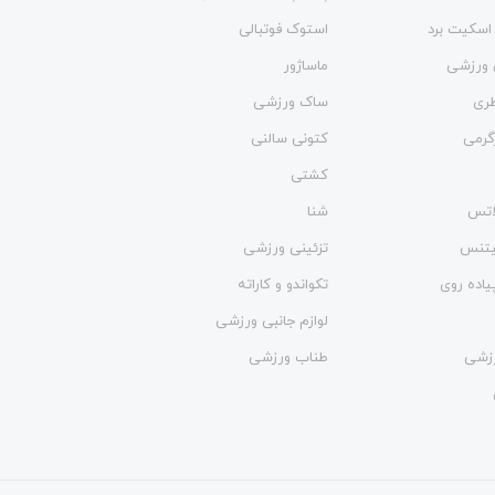
اسکیت برد
استوک فوتبالی
 ورزشی
ماساژور
طری
ساک ورزشی
گرمی
کتونی سالنی
کشتی
لاتس
شنا
فیتنس
تزئینی ورزشی
یاده روی
تکواندو و کاراته
لوازم جانبی ورزشی
زشی
طناب ورزشی