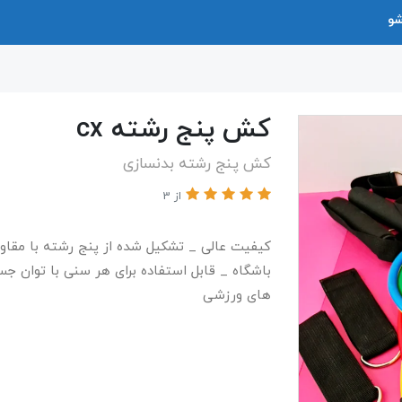
شو
کش پنج رشته cx
کش پنج رشته بدنسازی
از 3
کیفیت عالی _ تشکیل شده از پنج رشته با مقاو
باشگاه _ قابل استفاده برای هر سنی با توان ج
های ورزشی