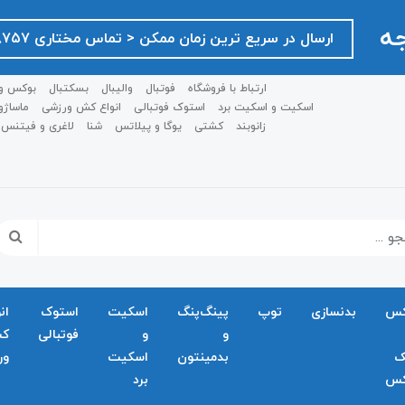
جه
ارسال در سریع ترین زمان ممکن ‌< تماس مختاری ۰۹۱۲۷۵۱۸۷۵۷ >
ارتباط با فروشگاه
فوتبال
والیبال
بسکتبال
بوکس و
اسکیت و اسکیت برد
استوک فوتبالی
انواع کش ورزشی
ماساژو
زانوبند
کشتی
یوگا و پیلاتس
شنا
لاغری و فیتنس
کس
بدنسازی
توپ
پینگ‌پنگ
اسکیت
استوک
ان
و
و
فوتبالی
ک
ک
بدمينتون
اسکیت
ور
کس
برد