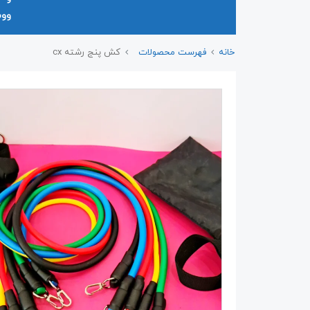
وو
خانه
فهرست محصولات
کش پنج رشته cx