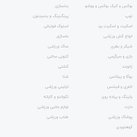
بوکس و کیک بوکس و ووشو
بدنسازی
توپ
پینگ‌پنگ و بدمينتون
اسکیت و اسکیت برد
استوک فوتبالی
انواع کش ورزشی
ماساژور
شیکر و بطری
ساک ورزشی
بازی و سرگرمی
کتونی سالنی
زانوبند
کشتی
یوگا و پیلاتس
شنا
لاغری و فیتنس
تزئینی ورزشی
رانینگ و پیاده روی
تکواندو و کاراته
دارت
لوازم جانبی ورزشی
پوشاک ورزشی
طناب ورزشی
کوهنوردی