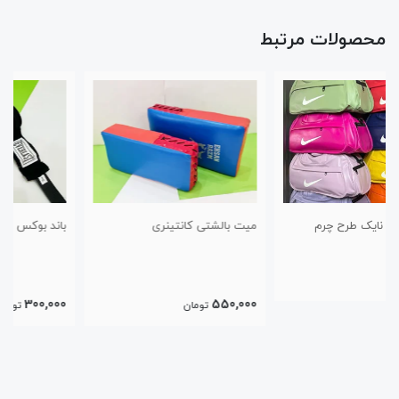
محصولات مرتبط
میت بالشتی کانتینری
باند بوکس ۵ متری پاکستانی
300,000
550,000
تومان
تومان