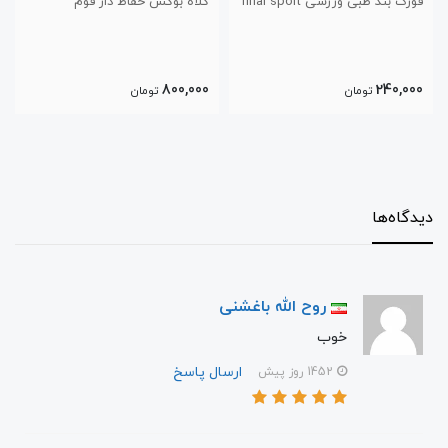
قوزک بند طبی ورزشی final sport
کلاه بوکس حفاظ دار فوم
800,000
240,000
تومان
تومان
دیدگاه‌ها
روح الله باغشنی
خوب
ارسال پاسخ
1452 روز پیش