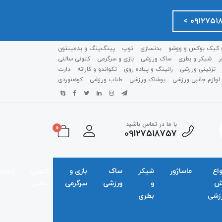
 کیک بوکس و ووشو
بدنسازی
توپ
پینگ‌پنگ و بدمينتون
ر
شیکر و بطری
ساک ورزشی
بازی و سرگرمی
کتونی سالنی
تزئینی ورزشی
رانینگ و پیاده روی
تکواندو و کاراته
دارت
لوازم جانبی ورزشی
پوشاک ورزشی
طناب ورزشی
کوهنوردی
با ما در تماس باشید
0
09127518757
واع
ماساژور
شیکر
ساک
بازی و
کتونی
زانوبن
ش
و
ورزشی
سرگرمی
سالنی
زشی
بطری