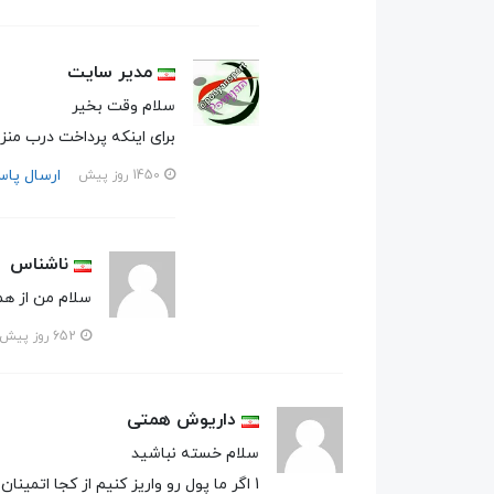
مدیر سایت
سلام وقت بخیر
برای اینکه پرداخت درب منزل
ارسال پا
1450 روز پیش
ناشناس
سلام من از همین قیمت80تومنی میخام با باند 
652 روز پیش
داریوش همتی
سلام خسته نباشید
1 اگر ما پول رو واریز کنیم از کجا اتمینان داشته باشیم بیاد یعنی ضمانت داره