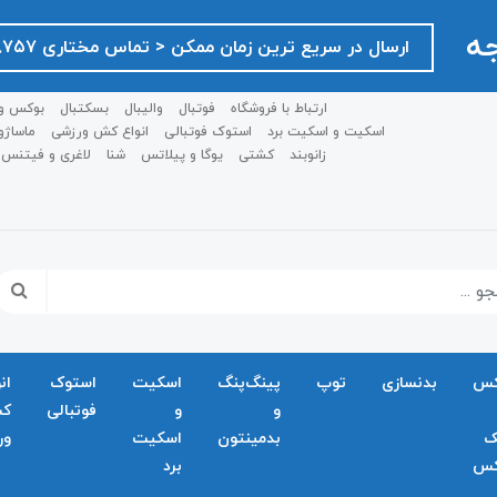
جه
ارسال در سریع ترین زمان ممکن ‌< تماس مختاری ۰۹۱۲۷۵۱۸۷۵۷ >
ارتباط با فروشگاه
فوتبال
والیبال
بسکتبال
بوکس و
اسکیت و اسکیت برد
استوک فوتبالی
انواع کش ورزشی
ماساژو
زانوبند
کشتی
یوگا و پیلاتس
شنا
لاغری و فیتنس
کس
بدنسازی
توپ
پینگ‌پنگ
اسکیت
استوک
ان
و
و
فوتبالی
ک
ک
بدمينتون
اسکیت
ور
کس
برد