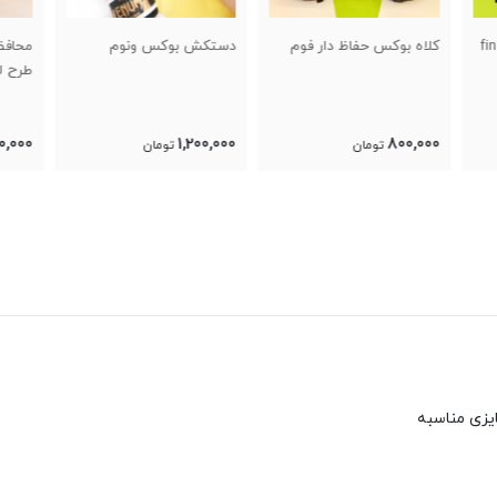
م
دستکش بوکس ونوم
محافظ ساق روپایی جورابی
گلابی 
طرح لاکپشتی
680,000
1,200,000
تومان
تومان