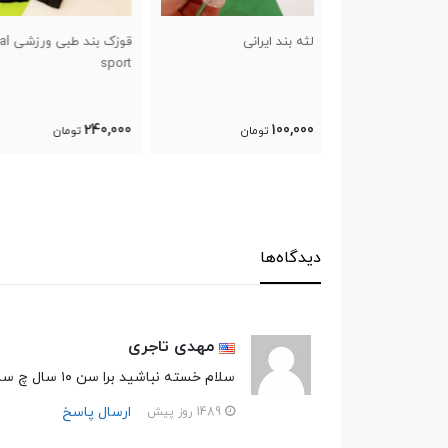
رانی
قوزک بند طبی ورزشی final
کلاه بوکس حفاظ دار فو
sport
800,000
240,000
ومان
تومان
تومان
دیدگاه‌ها
مهدی تاجری
سلام خسته نباشید برا سن ۱۰ سال چ سایزی مناسبه
ارسال پاسخ
1489 روز پیش