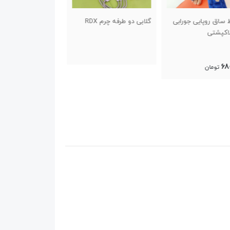
دو طرفه چرم RDX
کفش بوکس مدل تگام
لثه رزمی VENUM خارجی
400,000
1,200,000
تومان
تومان