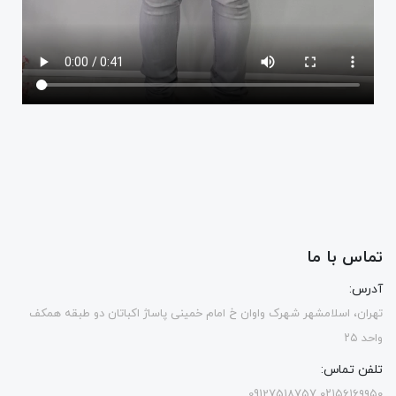
تماس با ما
آدرس:
تهران، اسلامشهر شهرک واوان خ امام خمینی پاساژ اکباتان دو طبقه همکف
واحد ۲۵
تلفن تماس:
۰۲۱۵۶۱۶۹۹۵۰ 09127518757