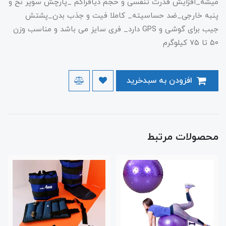
میشه_افزایش قدرت تنفسی و حجم دیافراگم _پارچش سوپر نخ و
پنبه خارجی_ضد حساسیته_ کاملا فیت و جذب بدن_پشتش
جیب برای گوشی و GPS دارد_ فری سایز می باشد و مناسب وزن
۵۰ تا ۷۵ کیلوگرم
افزودن به سبدخرید
محصولات مرتبط