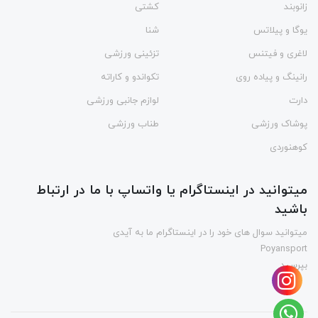
زانوبند
کشتی
یوگا و پیلاتس
شنا
لاغری و فیتنس
تزئینی ورزشی
رانینگ و پیاده روی
تکواندو و کاراته
دارت
لوازم جانبی ورزشی
پوشاک ورزشی
طناب ورزشی
کوهنوردی
میتوانید در اینستاگرام یا واتساپ با ما در ارتباط
باشید
میتوانید سوال های خود را در اینستاگرام ما به آیدی
Poyansport
بپرسید