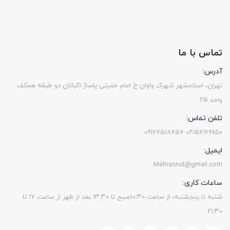
تماس با ما
آدرس:
تهران، اسلامشهر شهرک واوان خ امام خمینی پاساژ اکباتان دو طبقه همکف
واحد ۲۵
تلفن تماس:
۰۲۱۵۶۱۶۹۹۵۰ 09127518757
ایمیل:
Mehrannut@gmail.com
ساعات کاری:
شنبه تا پنجشنبه، از ساعت ۱۰:۳۰صبح تا ۱۳.۳۰ بعد از ظهر از ساعت ۱۷ تا
۲۱:۳۰