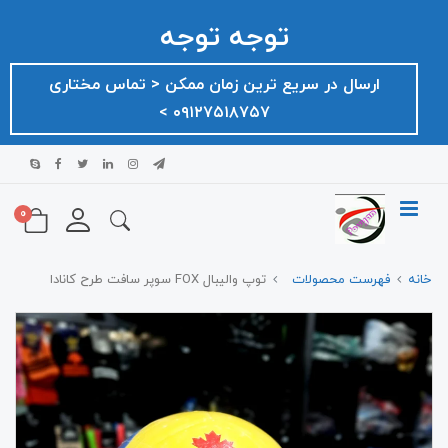
توجه توجه
ارسال در سریع ترین زمان ممکن ‌< تماس مختاری
۰۹۱۲۷۵۱۸۷۵۷ >
0
خانه
فهرست محصولات
توپ والیبال FOX سوپر سافت طرح کانادا