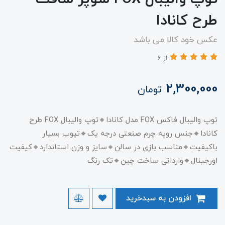
طرح کانادا
عکس خود کالا می باشد
از 6
2,300,000
تومان
توپ والیبال فاکس FOX مدل کانادا🔸توپ والیبال FOX طرح
کانادا🔸جنس رویه چرم صنعتی درجه یک🔸تیوب بسیار
باکیفیت🔸مناسب بازی در سالن🔸سایز و وزن استاندارد🔸کیفیت
اورجینال🔸وارداتی ساخت چین🔸تک رنگ
افزودن به سبدخرید