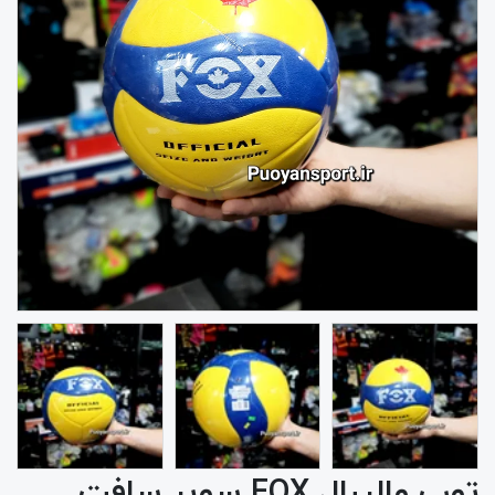
توپ والیبال FOX سوپر سافت