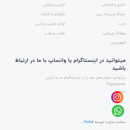
لاغری و فیتنس
تزئینی ورزشی
رانینگ و پیاده روی
تکواندو و کاراته
دارت
لوازم جانبی ورزشی
پوشاک ورزشی
طناب ورزشی
کوهنوردی
میتوانید در اینستاگرام یا واتساپ با ما در ارتباط
باشید
میتوانید سوال های خود را در اینستاگرام ما به آیدی
Poyansport
بپرسید
ساخت سایت توسط
Portal