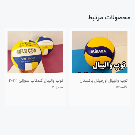
محصولات مرتبط
توپ والیبال گلدکاپ سوزنی ۲۰۲۳
توپ بسکتبال ویلسون WTB0533
سایز ۵
سایز ۶