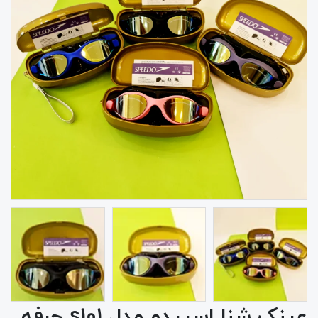
عینک شنا اسپیدو مدل s101 حرفه