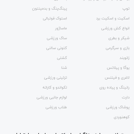
توپ
پینگ‌پنگ و بدمينتون
اسکیت و اسکیت برد
استوک فوتبالی
انواع کش ورزشی
ماساژور
شیکر و بطری
ساک ورزشی
بازی و سرگرمی
کتونی سالنی
زانوبند
کشتی
یوگا و پیلاتس
شنا
لاغری و فیتنس
تزئینی ورزشی
رانینگ و پیاده روی
تکواندو و کاراته
دارت
لوازم جانبی ورزشی
پوشاک ورزشی
طناب ورزشی
کوهنوردی