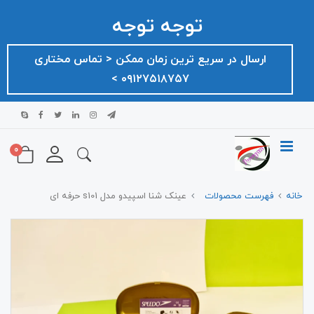
توجه توجه
ارسال در سریع ترین زمان ممکن ‌< تماس مختاری
۰۹۱۲۷۵۱۸۷۵۷ >
0
خانه
فهرست محصولات
عینک شنا اسپیدو مدل s101 حرفه ای