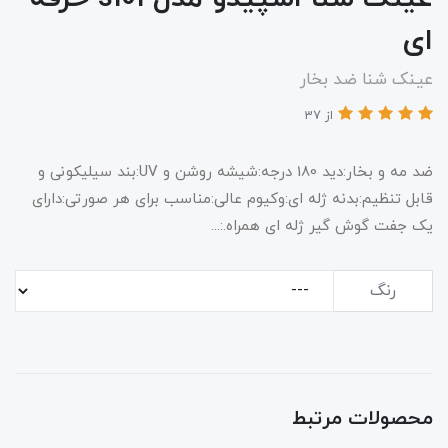
ای
عینک‌ شنا ضد بخار
از 37
ضد مه و بخار:دید 180 درجه:شیشه روشن و UV:بند سیلیکونی و
قابل تنظیم:بدنه ژله ای:وکیوم عالی:مناسب برای هر صورتی:دارای
یک جفت گوش گیر ژله ای همراه.:...
رنگ
محصولات مرتبط