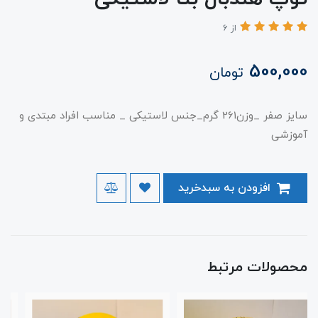
از 6
500,000
تومان
سایز صفر _وزن261 گرم_جنس لاستیکی _ مناسب افراد مبتدی و
آموزشی
افزودن به سبدخرید
محصولات مرتبط