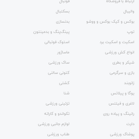
ارتباط با فروشگاه
فوتبال
والیبال
بسکتبال
بوکس و کیک بوکس و ووشو
بدنسازی
توپ
پینگ‌پنگ و بدمينتون
اسکیت و اسکیت برد
استوک فوتبالی
انواع کش ورزشی
ماساژور
شیکر و بطری
ساک ورزشی
بازی و سرگرمی
کتونی سالنی
زانوبند
کشتی
یوگا و پیلاتس
شنا
لاغری و فیتنس
تزئینی ورزشی
رانینگ و پیاده روی
تکواندو و کاراته
دارت
لوازم جانبی ورزشی
پوشاک ورزشی
طناب ورزشی