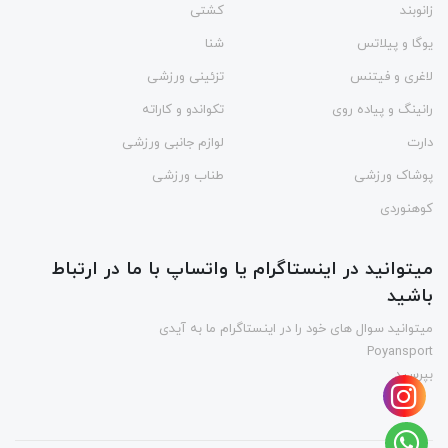
زانوبند
کشتی
یوگا و پیلاتس
شنا
لاغری و فیتنس
تزئینی ورزشی
رانینگ و پیاده روی
تکواندو و کاراته
دارت
لوازم جانبی ورزشی
پوشاک ورزشی
طناب ورزشی
کوهنوردی
میتوانید در اینستاگرام یا واتساپ با ما در ارتباط
باشید
میتوانید سوال های خود را در اینستاگرام ما به آیدی
Poyansport
بپرسید