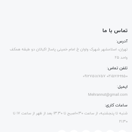
تماس با ما
آدرس:
تهران، اسلامشهر شهرک واوان خ امام خمینی پاساژ اکباتان دو طبقه همکف
واحد ۲۵
تلفن تماس:
۰۲۱۵۶۱۶۹۹۵۰ 09127518757
ایمیل:
Mehrannut@gmail.com
ساعات کاری:
شنبه تا پنجشنبه، از ساعت ۱۰:۳۰صبح تا ۱۳.۳۰ بعد از ظهر از ساعت ۱۷ تا
۲۱:۳۰