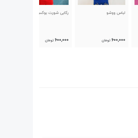
 ووشو
رکابی شورت بوکس
رکابی شورت کیک ب
600,000
600,000
60
تومان
تومان
تومان