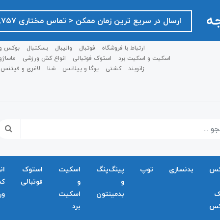
جه
ارسال در سریع ترین زمان ممکن ‌< تماس مختاری ۰۹۱۲۷۵۱۸۷۵۷ >
ارتباط با فروشگاه
فوتبال
والیبال
بسکتبال
بوکس و
اسکیت و اسکیت برد
استوک فوتبالی
انواع کش ورزشی
ماساژو
زانوبند
کشتی
یوگا و پیلاتس
شنا
لاغری و فیتنس
کس
بدنسازی
توپ
پینگ‌پنگ
اسکیت
استوک
ان
و
و
فوتبالی
ک
ک
بدمينتون
اسکیت
ور
کس
برد