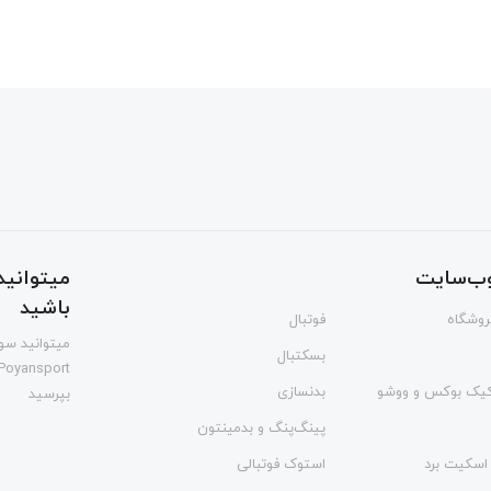
ب‌سایت
میتوانید 
باشید
فروشگاه
فوتبال
میتوانید سوا
بسکتبال
Poyansport
یک بوکس و ووشو
بدنسازی
بپرسید
پینگ‌پنگ و بدمينتون
اسکیت برد
استوک فوتبالی