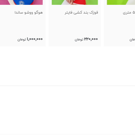
قوزک بند کشی فایتر
هوگو ووشو ساندا
لباس
0,000
1,000,000
220,000
تومان
تومان