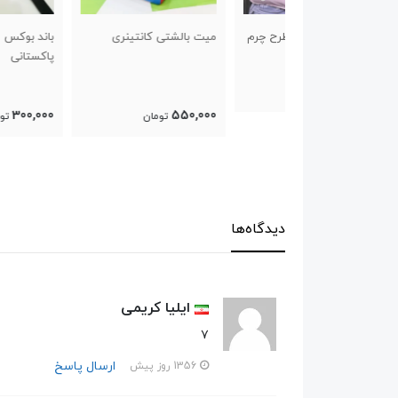
شی نایک طرح چرم
میت بالشتی کانتینری
باند بوکس ۵ متری
پاکستانی
300,000
550,000
تومان
تومان
دیدگاه‌ها
ایلیا کریمی
۷
ارسال پاسخ
1356 روز پیش