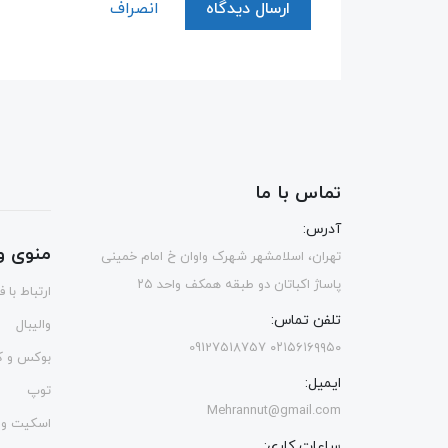
ارسال دیدگاه
انصراف
تماس با ما
آدرس:
منوی و
تهران، اسلامشهر شهرک واوان خ امام خمینی
پاساژ اکباتان دو طبقه همکف واحد ۲۵
ارتباط با 
تلفن تماس:
والیبال
۰۲۱۵۶۱۶۹۹۵۰ 09127518757
بوکس و ک
ایمیل:
توپ
Mehrannut@gmail.com
اسکیت و 
ساعات کاری: