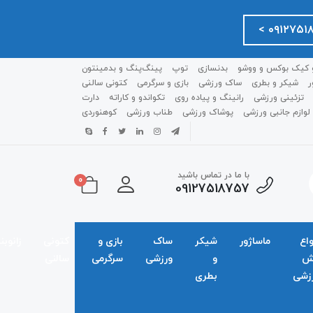
 کیک بوکس و ووشو
بدنسازی
توپ
پینگ‌پنگ و بدمينتون
ر
شیکر و بطری
ساک ورزشی
بازی و سرگرمی
کتونی سالنی
تزئینی ورزشی
رانینگ و پیاده روی
تکواندو و کاراته
دارت
لوازم جانبی ورزشی
پوشاک ورزشی
طناب ورزشی
کوهنوردی
با ما در تماس باشید
0
09127518757
واع
ماساژور
شیکر
ساک
بازی و
کتونی
زانوبن
ش
و
ورزشی
سرگرمی
سالنی
زشی
بطری